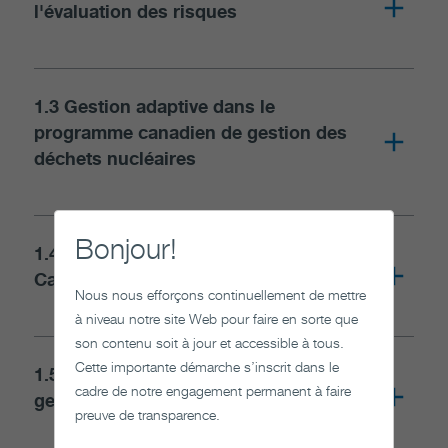
l'évaluation des risques
1-2 The Precautionary Approach to Risk Appraisal
1.3 Gestion adaptive dans le
programme canadien de gestion des
déchets nucléaires
1-3 Adaptive Management in the Canadian Nuclear Waste Program (en anglais)
Bonjour!
1.4 Gestion des déchets nucléaires au
Canada: l'aspect sécurité
Nous nous efforçons continuellement de mettre
à niveau notre site Web pour faire en sorte que
1-4 Nuclear Waste Management in Canada: The Security Dimension (en anglais)
son contenu soit à jour et accessible à tous.
Cette importante démarche s’inscrit dans le
1.5 Risques et incertitudes dans la
cadre de notre engagement permanent à faire
gestion des déchets nucléaires
preuve de transparence.
1-5 Risk and Uncertainty in Nuclear Waste Management (en anglais)