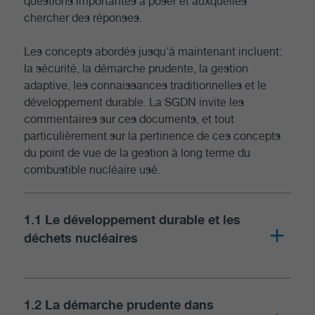
questions importantes à poser et auxquelles
chercher des réponses.
Les concepts abordés jusqu'à maintenant incluent:
la sécurité, la démarche prudente, la gestion
adaptive, les connaissances traditionnelles et le
développement durable. La SGDN invite les
commentaires sur ces documents, et tout
particulièrement sur la pertinence de ces concepts
du point de vue de la gestion à long terme du
combustible nucléaire usé.
1.1 Le développement durable et les
déchets nucléaires
1-1 Sustainable Development and Nuclear Waste
1.2 La démarche prudente dans