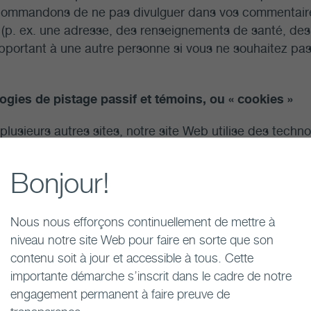
commandons de ne pas divulguer dans vos commentaire
 (p. ex. une adresse, des renseignements de santé, de
pportant à une autre personne si vous ne souhaitez pa
ogies de pistage passif et témoins, ou « cookies »
usieurs autres sites, notre site Web utilise des techno
 ou « cookies », pour assurer un suivi anonyme des sessio
ements sur votre ordinateur, votre adresse IP, votre sys
Bonjour!
sur les pages auxquelles vous accédez, des statistique
kie », est un fichier texte que les sites Web déposent da
 à Internet d’un visiteur afin de conférer au navigateur
Nous nous efforçons continuellement de mettre à
des renseignements ou des paramètres dans le navigateu
niveau notre site Web pour faire en sorte que son
ation de notre site Web. Vous pouvez régler votre navigate
contenu soit à jour et accessible à tous. Cette
il accepte les témoins de tous les sites ou pour qu’il v
importante démarche s’inscrit dans le cadre de notre
un témoin. De plus, vous pouvez utiliser des services d
engagement permanent à faire preuve de