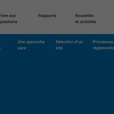
Foire aux
Rapports
Nouvelles
questions
et activités
Une approche
Sélection d’un
Processus
n
sûre
site
réglementa