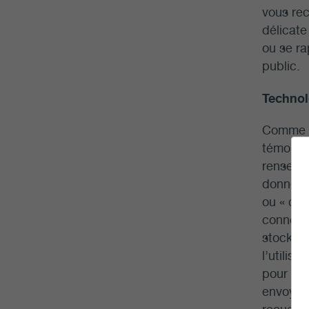
vous re
délicate
ou se ra
public.
Technol
Comme pl
témoins,
renseign
données 
ou « coo
connecté
stocker 
l’utilis
pour qu’
envoyer 