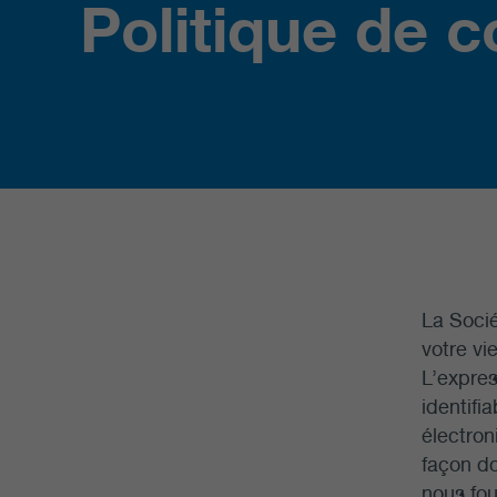
Politique de c
La Socié
votre vi
L’expres
identifi
électroni
façon do
nous fou