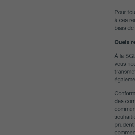
Pour tou
à ces re
biais de
Quels r
À la SGD
vous nou
transmet
égalemen
Conformé
des comm
comment
souhaiti
prudent 
commenta