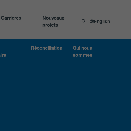
Carrières
Nouveaux
English
projets
Réconciliation
Qui nous
ire
sommes