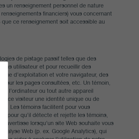
s un renseignement personnel de nature
s renseignements financiers) vous concernant
s que ce renseignement soit accessible au
logies de pistage passif telles que des
ns utilisateur et pour recueillir des
tème d’exploitation et votre navigateur, des
s sur les pages consultées, etc. Un témoin,
ns l’ordinateur ou tout autre appareil
 de ce visiteur une identité unique ou de
r. Les témoins facilitent pour vous
ur pour qu’il détecte et rejette les témoins,
ous avertisse lorsqu’un site Web souhaite vous
’analyse Web (p. ex. Google Analytics), qui