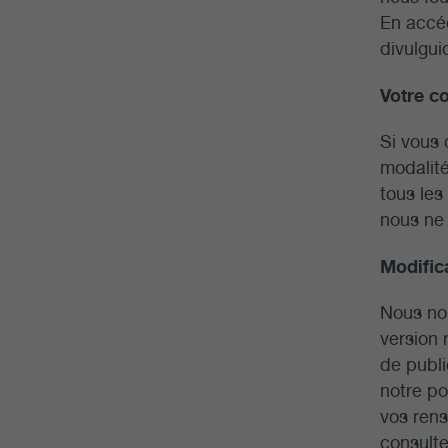
En accéd
divulgui
Votre 
Si vous 
modalité
tous les
nous ne 
Modifica
Nous nou
version 
de publi
notre po
vos rens
consulte