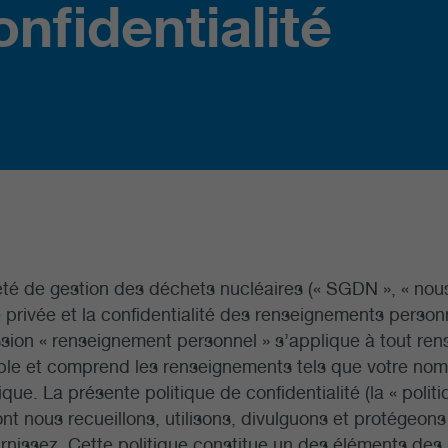
onfidentialité
té de gestion des déchets nucléaires (« SGDN », « nous 
e privée et la confidentialité des renseignements person
sion « renseignement personnel » s’applique à tout re
able et comprend les renseignements tels que votre nom
que. La présente politique de confidentialité (la « politiq
nt nous recueillons, utilisons, divulguons et protégeo
rnissez. Cette politique constitue un des éléments des