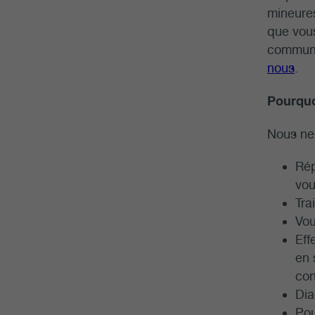
mineures
que vous
communiq
nous
.
Pourquo
Nous ne 
Rép
vou
Tra
Vou
Eff
en 
con
Dia
Pou