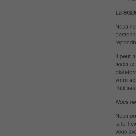
La SGDN
Nous ne
personne
répondre
Il peut 
sociaux 
platefor
votre ad
l’utilis
Nous ne
Nous pou
la loi l
vous ave