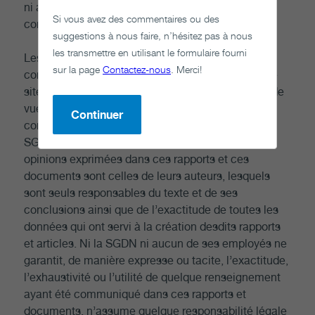
ni aucune autre licence à l’égard du site ou du
Si vous avez des commentaires ou des
contenu ne sont octroyés par les présentes.
suggestions à nous faire, n’hésitez pas à nous
les transmettre en utilisant le formulaire fourni
Les rapports et les documents que la SGDN a
sur la page
Contactez-nous
. Merci!
commandés à des tiers, et qui apparaissent sur ce
site Web, ne représentent pas forcément le point de
vue ou la position de la SGDN et, sauf indication
Continuer
contraire, sont mis à la disposition du public par la
SGDN aux fins d’information seulement. Les
opinions exprimées dans ces rapports et ces
documents sont celles de leurs auteurs, lesquels
sont seuls responsables du texte et de ses
conclusions ainsi que de l’exactitude de toutes les
données qui ont servi à la création desdits rapports
et articles. Ni la SGDN ni aucun de ses employés ne
garantit, de manière expresse ou tacite, l’exactitude,
l’exhaustivité ou l’utilité de quelque renseignement
ayant été communiqué dans ces rapports et
documents, n’assume quelque responsabilité légale