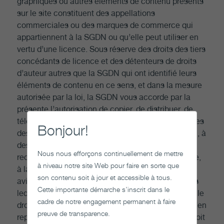
graphiques ou autres éléments de contenu présents
sur le site constituent des appellations
commerciales ou des marques de commerce qui
appartiennent à la SGDN ou qu’elle peut utiliser en
vertu d’une licence. Sous réserve des droits des tiers
concédants de licence et des détenteurs de droits
d’auteur autres que la SGDN qui ont identifié leurs
éléments de contenu en ce sens, et dans la mesure
autorisée par la loi, la SGDN vous accorde par la
présente l’autorisation de copier, de distribuer, de
télécharger et/ou de transmettre des copies simples
Bonjour!
des éléments comprenant du contenu de la SGDN, à
des fins personnelles et non commerciales de
Nous nous efforçons continuellement de mettre
recherche, d’examen, de critique ou d’étude privée,
à niveau notre site Web pour faire en sorte que
à la condition de maintenir intégralement tous les
son contenu soit à jour et accessible à tous.
avis de droits d’auteur et autres avis présents dans
Cette importante démarche s’inscrit dans le
ledit contenu; cette autorisation ne comprend pas le
cadre de notre engagement permanent à faire
droit de reproduire le site dans son intégralité, ni d’en
preuve de transparence.
reproduire une partie substantielle. Aucun autre droit