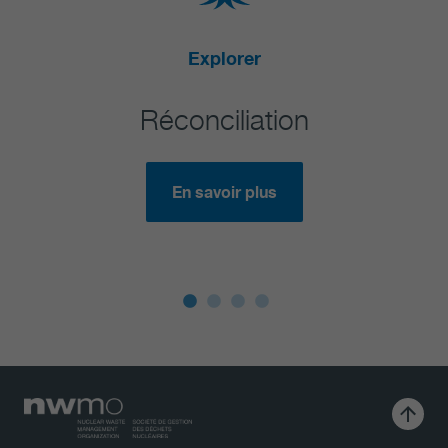
Explorer
E
Réconciliation
Le savoi
En savoir plus
En 