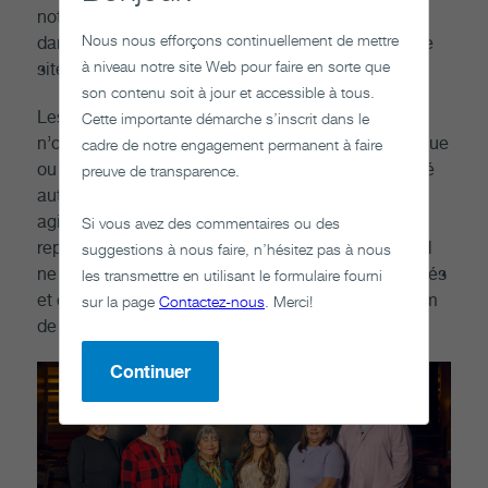
notre dialogue avec les collectivités autochtones
Nous nous efforçons continuellement de mettre
dans le cadre des futurs processus de sélection de
à niveau notre site Web pour faire en sorte que
sites.
son contenu soit à jour et accessible à tous.
Les membres du Conseil des aînés et des jeunes
Cette importante démarche s’inscrit dans le
n’ont pas pour mandat de représenter le point de vue
cadre de notre engagement permanent à faire
ou la position d’aucune organisation ou collectivité
preuve de transparence.
autochtone. Ce sont des aînés et des jeunes qui
agissent de manière indépendante et qui
Si vous avez des commentaires ou des
représentent leurs propres points de vue. La SGDN
suggestions à nous faire, n’hésitez pas à nous
ne demande pas aux membres du Conseil des aînés
les transmettre en utilisant le formulaire fourni
et des jeunes de la représenter ou de parler au nom
sur la page
Contactez-nous
. Merci!
de l’organisation.
Continuer