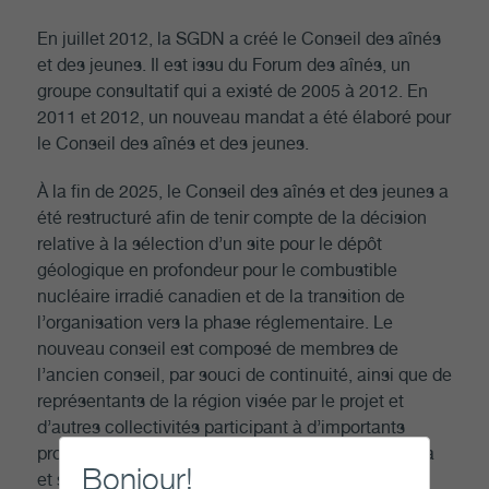
En juillet 2012, la SGDN a créé le Conseil des aînés
et des jeunes. Il est issu du Forum des aînés, un
groupe consultatif qui a existé de 2005 à 2012. En
2011 et 2012, un nouveau mandat a été élaboré pour
le Conseil des aînés et des jeunes.
À la fin de 2025, le Conseil des aînés et des jeunes a
été restructuré afin de tenir compte de la décision
relative à la sélection d’un site pour le dépôt
géologique en profondeur pour le combustible
nucléaire irradié canadien et de la transition de
l’organisation vers la phase réglementaire. Le
nouveau conseil est composé de membres de
l’ancien conseil, par souci de continuité, ainsi que de
représentants de la région visée par le projet et
d’autres collectivités participant à d’importants
projets de l’industrie nucléaire. Le conseil évoluera
Bonjour!
et s’agrandira à mesure que la SGDN poursuivra