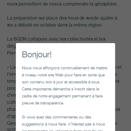
nous permettent de mieux comprendre la géosphère.
La préparation sur place des trous de sonde quatre à
six a débuté en octobre dans la même région.
La SGDN collabore avec les collectivités et les
dirigeants locaux, y compris les collectivités des
Bonjour!
Premières Nations et métisses de la région.
« La SGDN est déterminée à protéger les gens, l’eau et
Nous nous efforçons continuellement de mettre
l’environnement dans le cadre de nos activités sur le
à niveau notre site Web pour faire en sorte que
terrain. Par exemple, en plus de suivre les plans et les
son contenu soit à jour et accessible à tous.
procédures en matière de santé, de sécurité et
Cette importante démarche s’inscrit dans le
d’environnement, des surveillants culturels d’une
cadre de notre engagement permanent à faire
collectivité locale sont sur place pendant diverses
preuve de transparence.
phases de travail sur le terrain. Il s’agit d’un processus
d’apprentissage et de partage mutuel », a affirmé
Si vous avez des commentaires ou des
Geoff Crann, responsable des services des sites à la
suggestions à nous faire, n’hésitez pas à nous
SGDN.
les transmettre en utilisant le formulaire fourni