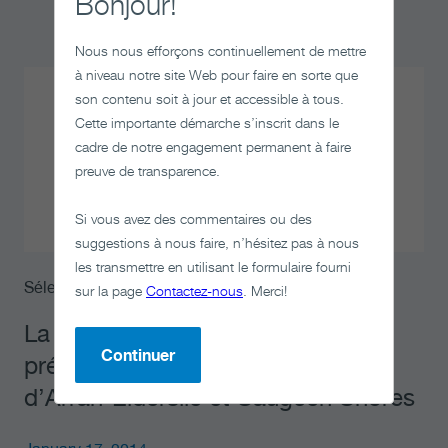
Bonjour!
Nous nous efforçons continuellement de mettre
à niveau notre site Web pour faire en sorte que
son contenu soit à jour et accessible à tous.
Cette importante démarche s’inscrit dans le
cadre de notre engagement permanent à faire
preuve de transparence.
Si vous avez des commentaires ou des
suggestions à nous faire, n’hésitez pas à nous
les transmettre en utilisant le formulaire fourni
Sélection d'un site
sur la page
Contactez-nous
. Merci!
La SGDN conclut ses évaluations
Continuer
préliminaires dans les collectivités
d’Arran-Elderslie et Saugeen Shores