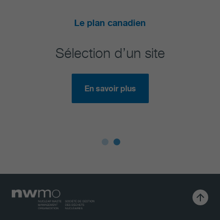
Le plan canadien
Sélection d’un site
Rég
En savoir plus