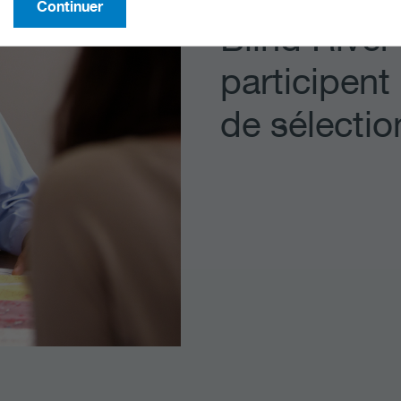
Continuer
Blind River 
participent
de sélectio