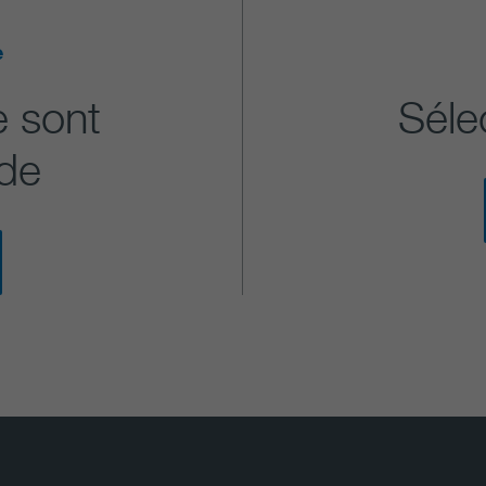
e
e sont
Séle
ude