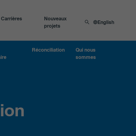
Carrières
Nouveaux
English
projets
Réconciliation
Qui nous
ire
sommes
gion