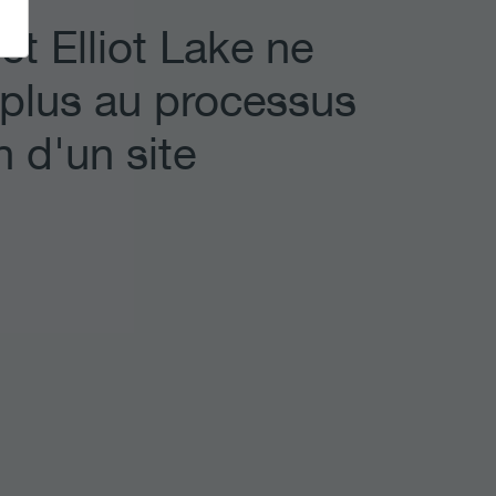
et Elliot Lake ne
 plus au processus
n d'un site