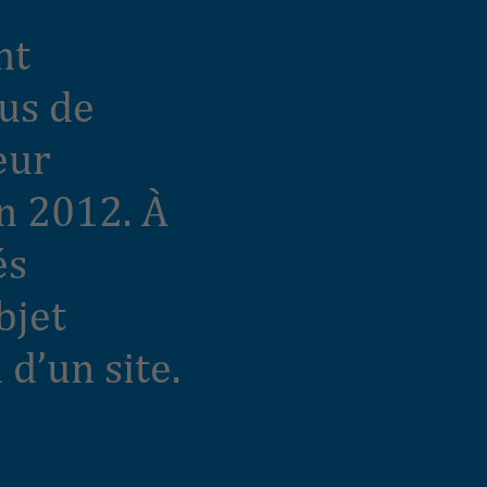
nt
sus de
eur
en 2012. À
és
bjet
d’un site.