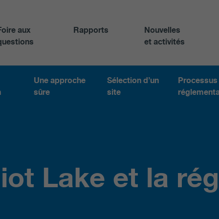
Foire aux
Rapports
Nouvelles
questions
et activités
Une approche
Sélection d’un
Processus
n
sûre
site
réglementa
liot Lake et la ré