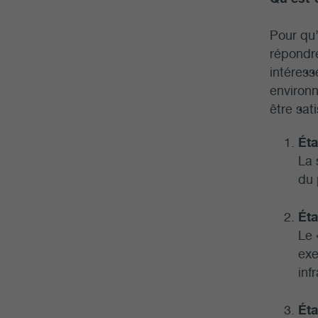
Pour qu’
répondre
intéress
environn
être sat
Éta
La 
du 
Éta
Le 
exe
inf
Éta