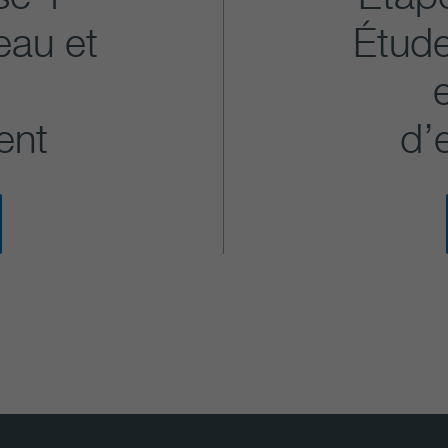
eau et
Étude
e
ent
d’