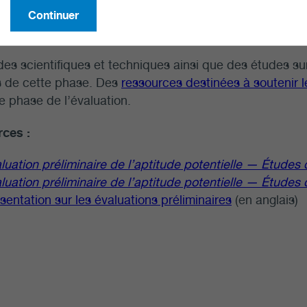
Continuer
ironnantes. L’apprentissage et les activités de concertat
 collectivités de la région, y compris les Premières Natio
es scientifiques et techniques ainsi que des études sur
s de cette phase. Des
ressources destinées à soutenir le
 phase de l’évaluation.
ces :
luation préliminaire de l’aptitude potentielle — Études d
luation préliminaire de l’aptitude potentielle — Études d
sentation sur les évaluations préliminaires
(en anglais)