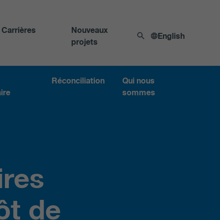
Carrières
Nouveaux
English
projets
Réconciliation
Qui nous
ire
sommes
ires
ôt de