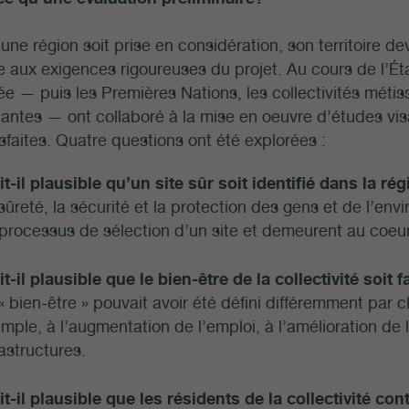
une région soit prise en considération, son territoire d
 aux exigences rigoureuses du projet. Au cours de l’Ét
ée — puis les Premières Nations, les collectivités métisse
antes — ont collaboré à la mise en oeuvre d’études vis
isfaites. Quatre questions ont été explorées :
it-il plausible qu’un site sûr soit identifié dans la ré
sûreté, la sécurité et la protection des gens et de l’e
processus de sélection d’un site et demeurent au coeur
it-il plausible que le bien-être de la collectivité soit 
« bien-être » pouvait avoir été défini différemment par cha
mple, à l’augmentation de l’emploi, à l’amélioration d
rastructures.
it-il plausible que les résidents de la collectivité c