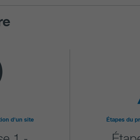
re
ion d'un site
Étapes du pr
se 1 -
Étape