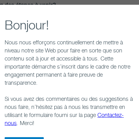
g des étapes à venir?
ne étape ultérieure, la collectivité allait devoir démontre
Bonjour!
posée à accueillir le projet. Le maintien de l’intérêt de
it donc essentiel.
Nous nous efforçons continuellement de mettre à
it-il plausible que le bien-être des collectivités env
niveau notre site Web pour faire en sorte que son
orables à l’avancement du projet puissent être établ
contenu soit à jour et accessible à tous. Cette
projet devait également être susceptible de favoriser l
importante démarche s’inscrit dans le cadre de notre
engagement permanent à faire preuve de
 les évaluations préliminaires ont-elles été réalisé
transparence.
uations préliminaires ont été réalisées par l’intermédiai
Si vous avez des commentaires ou des suggestions à
 phases :
nous faire, n’hésitez pas à nous les transmettre en
 travaux de la
Phase 1
consistaient en des études docu
utilisant le formulaire fourni sur la page
Contactez-
essibles. Les collectivités ont continué pendant ce temps
nous
. Merci!
projet.
Phase 2
consistait en des travaux sur le terrain menés a