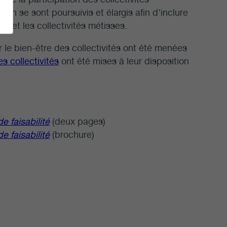
ion se sont poursuivis et élargis afin d’inclure
ns et les collectivités métisses.
 le bien-être des collectivités ont été menées
s collectivités
ont été mises à leur disposition
e faisabilité
(deux pages)
e faisabilité
(brochure)