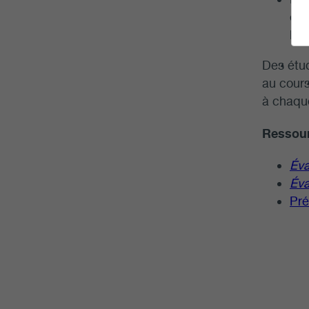
env
les
Des étud
au cour
à chaque
Ressour
Éva
Éva
Pré