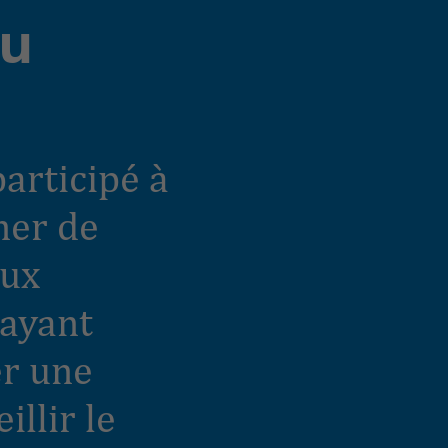
du
participé à
ner de
aux
 ayant
er une
illir le