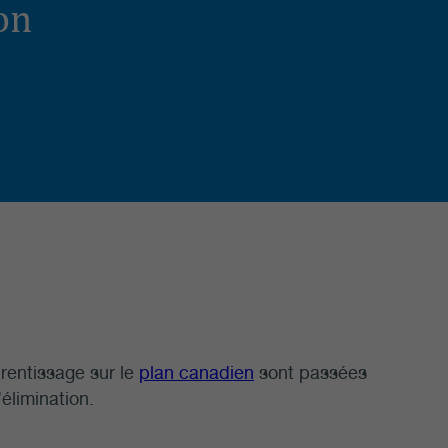
on
prentissage sur le
plan canadien
sont passées
élimination.