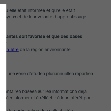
r qu’elle était informée et qu’elle était
s citoyens et de leur volonté d’apprentissage
ironnantes soit favorisé et que des bases
ies?
e
bien-être
de la région environnante.
es?
re d’une série d’études pluriannuelles réparties
mentaires basées sur les informations déjà
 à s’informer et à réfléchir à leur intérêt pour
vec la participation des collectivités