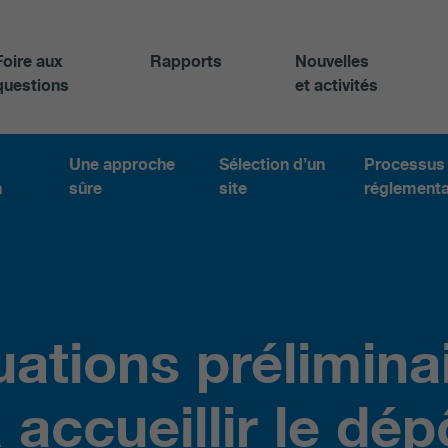
Foire aux
Rapports
Nouvelles
questions
et activités
Une approche
Sélection d’un
Processus
n
sûre
site
réglementa
uations prélimina
 accueillir le dép