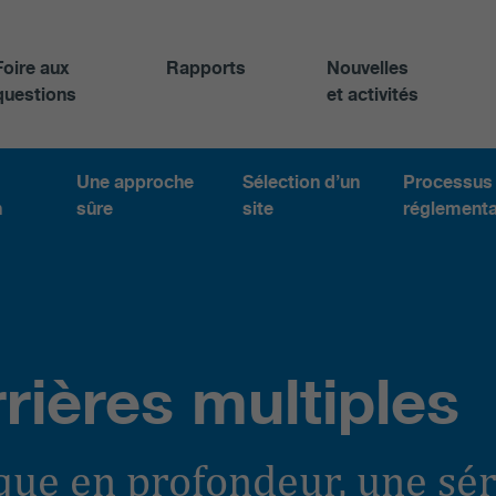
Foire aux
Rapports
Nouvelles
questions
et activités
Une approche
Sélection d’un
Processus
n
sûre
site
réglementa
rières multiples
que en profondeur, une sér