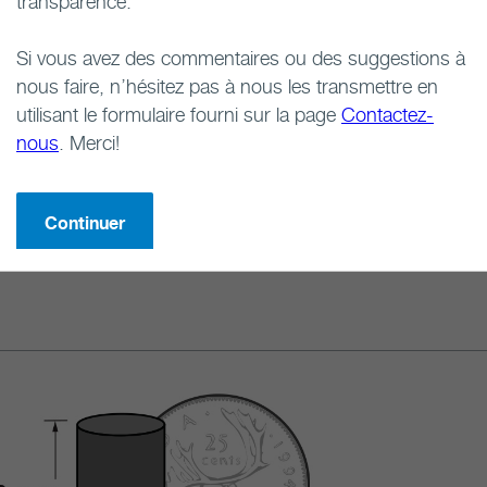
transparence.
Si vous avez des commentaires ou des suggestions à
nous faire, n’hésitez pas à nous les transmettre en
utilisant le formulaire fourni sur la page
Contactez-
ème à barrières multi
nous
. Merci!
Continuer