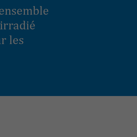
t ensemble
irradié
r les