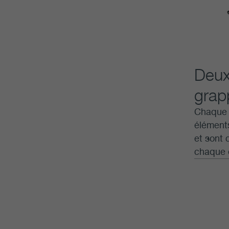
Deux
grap
Chaque 
éléments
et sont 
chaque é