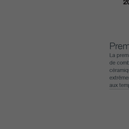
Premi
La premi
de combu
céramiqu
extrêmem
aux temp