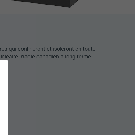
es qui confineront et isoleront en toute
ucléaire irradié canadien à long terme.