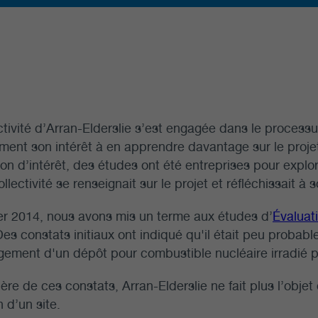
ctivité d’Arran-Elderslie s’est engagée dans le process
lement son intérêt à en apprendre davantage sur le proje
on d’intérêt, des études ont été entreprises pour explo
ollectivité se renseignait sur le projet et réfléchissait à 
er 2014, nous avons mis un terme aux études d’
Évaluati
Des constats initiaux ont indiqué qu'il était peu probabl
ement d'un dépôt pour combustible nucléaire irradié po
ière de ces constats, Arran-Elderslie ne fait plus l’obj
n d’un site.