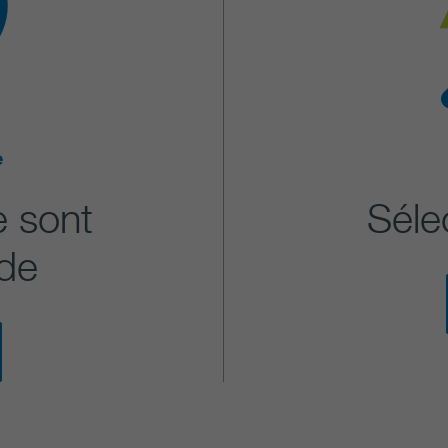
e
e sont
Séle
ude