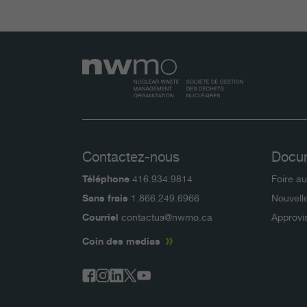
Contactez-nous
Docu
Téléphone
416.934.9814
Foire a
Sans frais
1.866.249.6966
Nouvell
Courriel
contactus@nwmo.ca
Approvi
Coin des medias