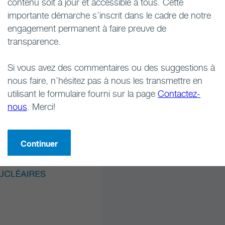
contenu soit à jour et accessible à tous. Cette
importante démarche s’inscrit dans le cadre de notre
engagement permanent à faire preuve de
transparence.
Sélection d'un site
Si vous avez des commentaires ou des suggestions à
La SGDN co
nous faire, n’hésitez pas à nous les transmettre en
utilisant le formulaire fourni sur la page
Contactez-
évaluations
nous
. Merci!
les collecti
et Saugeen
Continuer