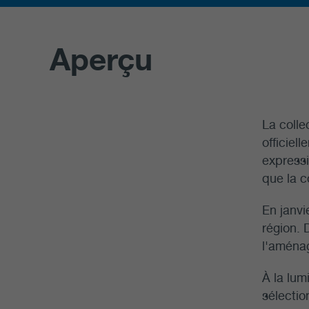
Aperçu
La colle
officiel
expressi
que la c
En janvi
région. 
l'aménag
À la lum
sélectio