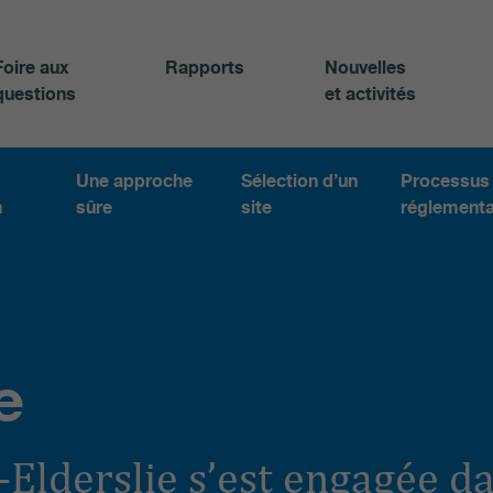
Foire aux
Rapports
Nouvelles
questions
et activités
Une approche
Sélection d’un
Processus
n
sûre
site
réglementa
e
n-Elderslie s’est engagée da