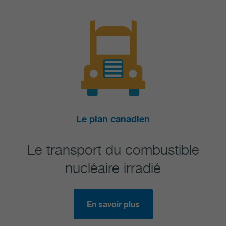
Le plan canadien
Le transport du co
nsport du combustible
La planifica
nucléaire irradié
combustible
En savoir plus
E