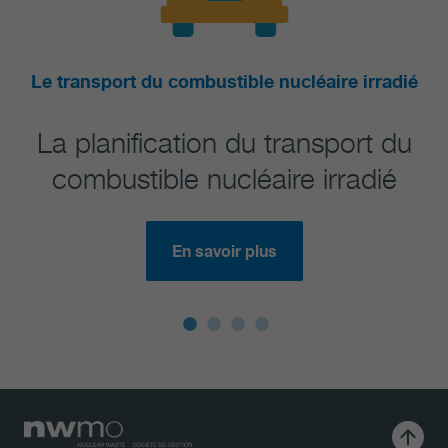
ustible nucléaire irradié
Le plan can
on du transport du
Le transport du 
ucléaire irradié
nucléaire i
voir plus
En savoir p