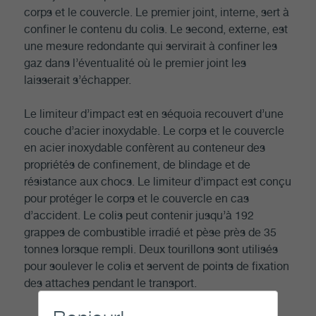
corps et le couvercle. Le premier joint, interne, sert à
confiner le contenu du colis. Le second, externe, est
une mesure redondante qui servirait à confiner les
gaz dans l’éventualité où le premier joint les
laisserait s’échapper.
Le limiteur d’impact est en séquoia recouvert d’une
couche d’acier inoxydable. Le corps et le couvercle
en acier inoxydable confèrent au conteneur des
propriétés de confinement, de blindage et de
résistance aux chocs. Le limiteur d’impact est conçu
pour protéger le corps et le couvercle en cas
d’accident. Le colis peut contenir jusqu’à 192
grappes de combustible irradié et pèse près de 35
tonnes lorsque rempli. Deux tourillons sont utilisés
pour soulever le colis et servent de points de fixation
des attaches pendant le transport.