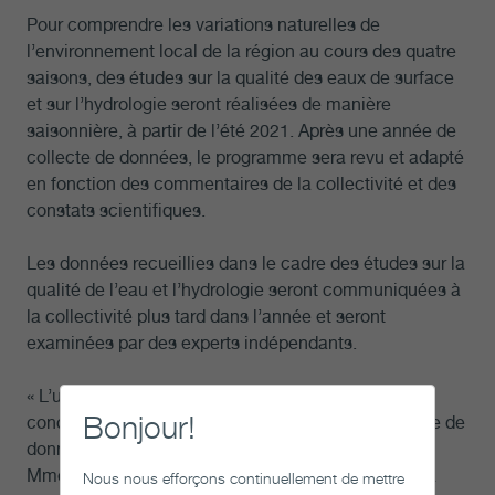
Pour comprendre les variations naturelles de
l’environnement local de la région au cours des quatre
saisons,
des études sur la qualité des eaux de surface
et sur l’hydrologie seront réalisées de manière
saisonnière, à partir de l’été 2021. Après une année de
collecte de données, le programme sera revu et adapté
en fonction des commentaires de la collectivité et des
constats scientifiques.
Les données recueillies dans le cadre des études sur la
qualité de l’eau et l’hydrologie seront communiquées à
la collectivité plus tard dans l’année et seront
examinées par des experts indépendants.
«
L’un des principaux piliers de ce programme de
Bonjour!
conception conjointe est la nécessité d’une collecte de
données fiable et transparente, souligne
Mme Jacyk.
Nous continuerons de travailler avec la
Nous nous efforçons continuellement de mettre