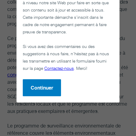
collectivité pour établir des partenariats et solliciter des
à niveau notre site Web pour faire en sorte que
commentaires à mesure que nous avancerons afin que
son contenu soit à jour et accessible à tous.
la collectivité supervise de manière rigoureuse ce
Cette importante démarche s’inscrit dans le
programme d’échantillonnage. »
cadre de notre engagement permanent à faire
preuve de transparence.
Ce partenariat avec la SVCA s’inscrit dans le cadre du
programme plus vaste de surveillance
Si vous avez des commentaires ou des
environnementale de référence de la SGDN, qui vise à
suggestions à nous faire, n’hésitez pas à nous
déterminer les conditions de base autour du site
les transmettre en utilisant le formulaire fourni
potentiel de dépôt de South Bruce.
Le programme a été
sur la page
Contactez-nous
. Merci!
conçu conjointement avec les collectivités locales
et
avec les autorités et des experts en conservation au
Continuer
cours d’une série d’ateliers afin de s’assurer que la
SGDN surveille les éléments qui sont importants pour
les résidents locaux et que le programme est conforme
aux pratiques exemplaires et émergentes.
Le programme de surveillance environnementale de
référence couvre les éléments environnementaux