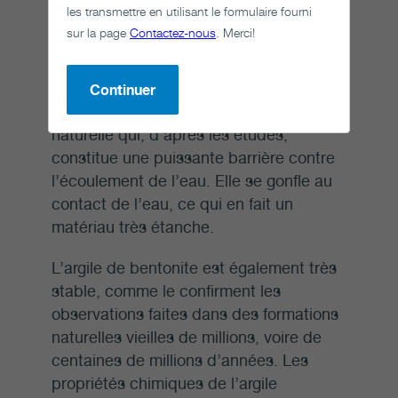
les transmettre en utilisant le formulaire fourni
dans le dépôt, chaque conteneur de
sur la page
Contactez-nous
. Merci!
combustible nucléaire irradié sera
enfermé dans une boîte tampon en argile
de bentonite hautement compactée.
Continuer
L’argile de bentonite est une matière
naturelle qui, d’après les études,
constitue une puissante barrière contre
l’écoulement de l’eau. Elle se gonfle au
contact de l’eau, ce qui en fait un
matériau très étanche.
L’argile de bentonite est également très
stable, comme le confirment les
observations faites dans des formations
naturelles vieilles de millions, voire de
centaines de millions d’années. Les
propriétés chimiques de l’argile