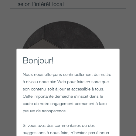
selon l’intérêt local.
Bonjour!
Nous nous efforçons continuellement de mettre
à niveau notre site Web pour faire en sorte que
son contenu soit à jour et accessible à tous.
Cette importante démarche s’inscrit dans le
cadre de notre engagement permanent à faire
preuve de transparence.
Quatrième barrière : L’argile de
bentonite
Si vous avez des commentaires ou des
suggestions à nous faire, n’hésitez pas à nous
Lors de la mise en place du combustible